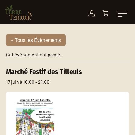
Aller au contenu
Le Toby
Mode d’emploi
Nos motivations
Nos points de vente
Longoulet
Petite histoire des plantes à fumer
On parle de nous !
Événements
« Tous les Évènements
Autres produits
Quel consommateur êtes-vous ?
Nos fournisseurs
Nous contacter
Cet évènement est passé.
Marché Festif des Tilleuls
17 juin à 16:00
-
21:00