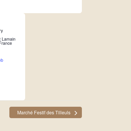
ry
t Lamain
France
eb
Marché Festif des Tilleuls