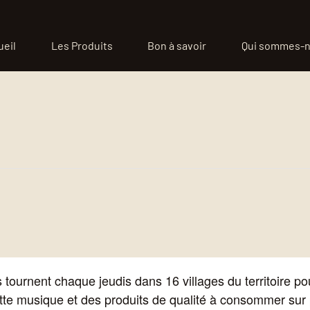
ueil
Les Produits
Bon à savoir
Qui sommes-n
ournent chaque jeudis dans 16 villages du territoire 
uette musique et des produits de qualité à consommer su