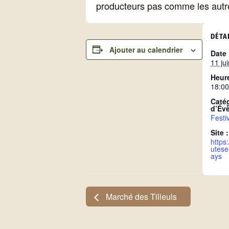
producteurs pas comme les autr
DÉTA
Ajouter au calendrier
Date 
11 jui
Heure
18:00
Caté
d’Év
Festi
Site :
https
utesei
ays
Marché des Tilleuls