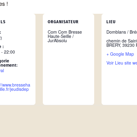
es !
ILS
ORGANISATEUR
LIEU
:
Com Com Bresse
Domblans / Bré
Haute-Seille /
n
JurAbsolu
chemin de Sain
BRERY
,
39230
 :
 - 22:00
+ Google Map
gorie
Voir Lieu site w
ènement:
val
://www.bresseha
lle.fr/jeudisdep