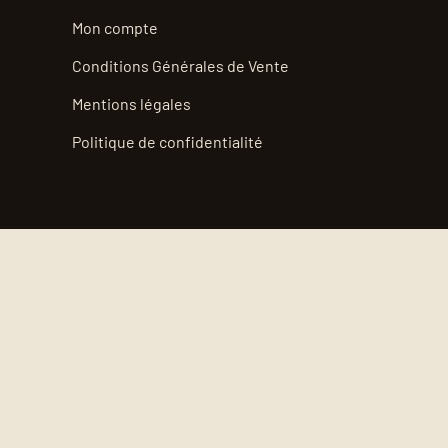
Mon compte
Conditions Générales de Vente
Mentions légales
Politique de confidentialité
Terre à Terroir est membre des réseaux :
© 2026 - Terre à Terroir. Tous droits réservés.
Site réalisé par
Clément Gonin
.