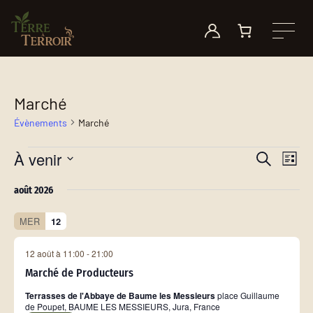
Aller au contenu
Le Toby
Mode d’emploi
Nos motivations
Nos points de vente
Longoulet
Petite histoire des plantes à fumer
On parle de nous !
Événements
Marché
Évènements
Marché
Autres produits
Quel consommateur êtes-vous ?
Nos fournisseurs
Nous contacter
Évènements
À venir
Recherche
Navig
Recherche
Liste
et
de
Sélectionnez
navigation
vues
août 2026
une
de
Évèn
date.
MER
12
vues
Évènements
12 août à 11:00
-
21:00
Marché de Producteurs
Terrasses de l'Abbaye de Baume les Messieurs
place Guillaume
de Poupet, BAUME LES MESSIEURS, Jura, France