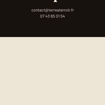
contact@terreaterroir.fr
07 43 65 01 54
Terre à Terroir est membre des réseaux :
© 2026 - Terre à Terroir. Tous droits
réservés.
Site réalisé par
Clément Gonin
.