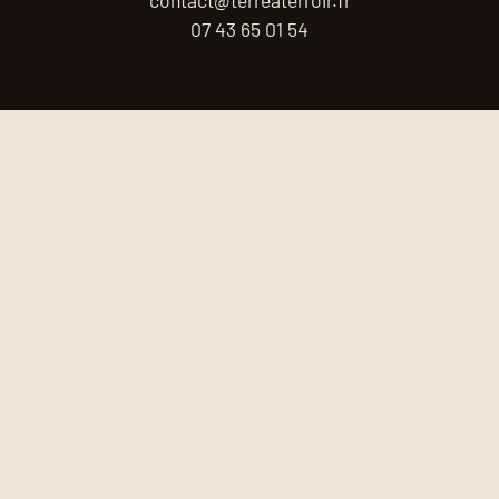
contact@terreaterroir.fr
07 43 65 01 54
Terre à Terroir est membre des réseaux :
© 2026 - Terre à Terroir. Tous droits
réservés.
Site réalisé par
Clément Gonin
.