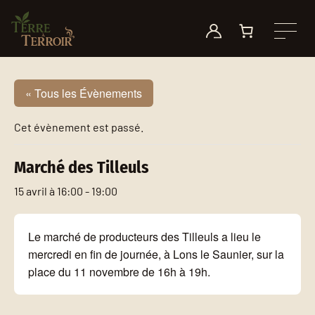
Aller au contenu
Le Toby
Mode d’emploi
Nos motivations
Nos points de vente
Longoulet
Petite histoire des plantes à fumer
On parle de nous !
Événements
« Tous les Évènements
Autres produits
Quel consommateur êtes-vous ?
Nos fournisseurs
Nous contacter
Cet évènement est passé.
Marché des Tilleuls
15 avril à 16:00
-
19:00
Le marché de producteurs des Tilleuls a lieu le
mercredi en fin de journée, à Lons le Saunier, sur la
place du 11 novembre de 16h à 19h.