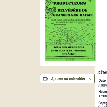
DÉTA
Ajouter au calendrier
Date 
2 se
Heure
17:00
Caté
d’Év