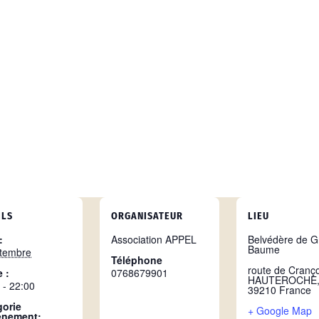
ILS
ORGANISATEUR
LIEU
:
Association APPEL
Belvédère de G
Baume
ptembre
Téléphone
route de Cranç
 :
0768679901
HAUTEROCHE
 - 22:00
39210
France
gorie
+ Google Map
ènement: