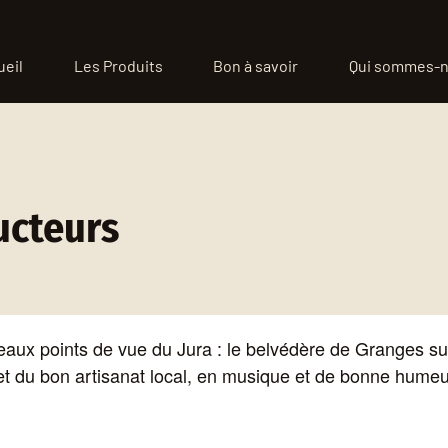
ueil
Les Produits
Bon à savoir
Qui sommes-n
ucteurs
eaux points de vue du Jura : le belvédère de Granges s
 du bon artisanat local, en musique et de bonne humeur