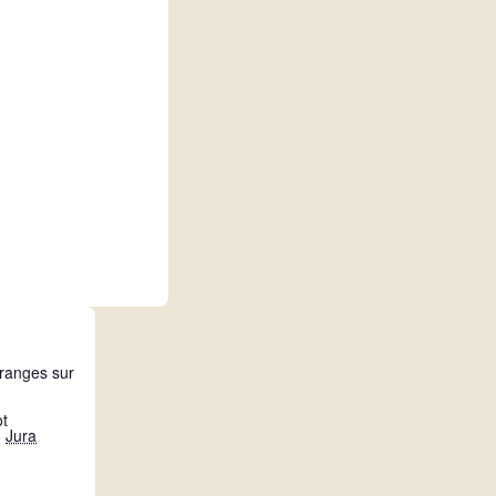
ranges sur
ot
,
Jura