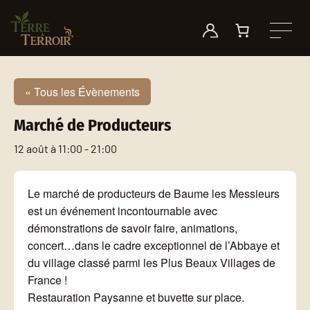
Aller au contenu
Le Toby
Mode d’emploi
Nos motivations
Nos points de vente
Longoulet
Petite histoire des plantes à fumer
On parle de nous !
Événements
« Tous les Évènements
Marché de Producteurs
Autres produits
Quel consommateur êtes-vous ?
Nos fournisseurs
Nous contacter
12 août à 11:00
-
21:00
Le marché de producteurs de Baume les Messieurs
est un événement incontournable avec
démonstrations de savoir faire, animations,
concert…dans le cadre exceptionnel de l’Abbaye et
du village classé parmi les Plus Beaux Villages de
France !
Restauration Paysanne et buvette sur place.