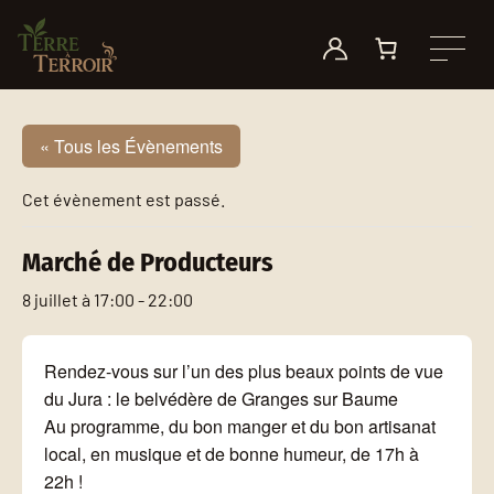
Aller au contenu
Le Toby
Mode d’emploi
Nos motivations
Nos points de vente
Longoulet
Petite histoire des plantes à fumer
On parle de nous !
Événements
« Tous les Évènements
Autres produits
Quel consommateur êtes-vous ?
Nos fournisseurs
Nous contacter
Cet évènement est passé.
Marché de Producteurs
8 juillet à 17:00
-
22:00
Rendez-vous sur l’un des plus beaux points de vue
du Jura : le belvédère de Granges sur Baume
Au programme, du bon manger et du bon artisanat
local, en musique et de bonne humeur, de 17h à
22h !